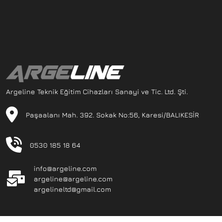
Argeline Teknik Eğitim Cihazları Sanayi ve Tic. Ltd. Şti.
Paşaalanı Mah. 392. Sokak No:56, Karesi/BALIKESİR
0530 185 18 64
info@argeline.com
argeline@argeline.com
argelineltd@gmail.com