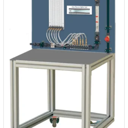
karışma (yani türbülans) meydana gelir. Akımın bu
şekilde bir tipten diğerine değiştiği andaki sıvı
akım hızı “kritik hız” olarak adlandırılır. Reynolds
daha sonra yaptığı deneylerde bu iki tip akış
şeklinin meydana geliş şartlarını incelemiş ve
kritik hızın; boru çapına, akışkanın akış hızına,
yoğunluğuna ve mutlak (dinamik) viskozitesine
bağlı olduğunu bulmuş ve bu 4 faktörün bir
şekilde gruplandırılabileceğini göstermiştir.
Reynolds sayısı akışkanlar mekaniği açışından
büyük bir önem taşır ve mühendislik
uygulamalarında yaygın bir şekilde kullanılır.