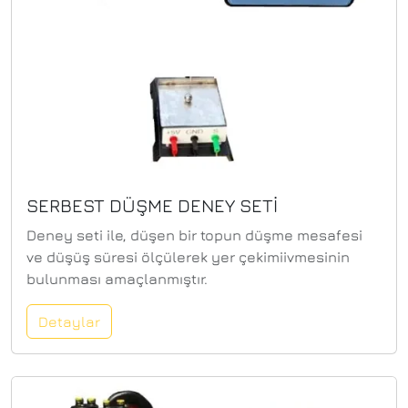
içindeki uzaması dijital olarak ölçülür bir
karşılaştırıcı ve bir zamanlayıcı ile veriler
kaydedilir. Bir eğri olarak gösterilir gerilim-zaman
diyagramı.
SERBEST DÜŞME DENEY SETİ
Deney seti ile, düşen bir topun düşme mesafesi
ve düşüş süresi ölçülerek yer çekimiivmesinin
bulunması amaçlanmıştır.
Detaylar