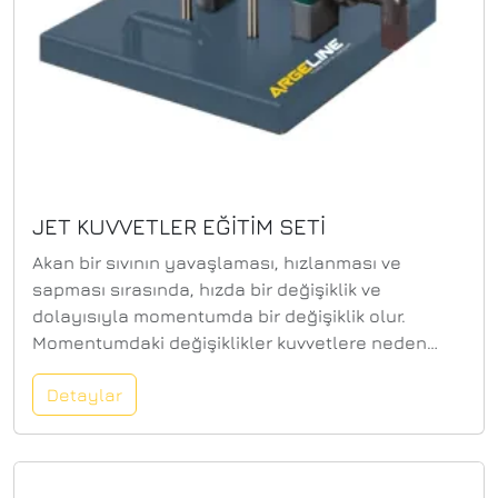
JET KUVVETLER EĞİTİM SETİ
Akan bir sıvının yavaşlaması, hızlanması ve
sapması sırasında, hızda bir değişiklik ve
dolayısıyla momentumda bir değişiklik olur.
Momentumdaki değişiklikler kuvvetlere neden
olur. Su Jeti eğitim modülünde, şeffaf bir tank, bir
Detaylar
nozul, farklı sapma açılarına sahip dört adet
değiştirilebilir deflektör ve ağırlık yüklü bir ölçek
içerir. Su jetinin kuvveti, akış hızı ile
ayarlanır.Deneyler, akış hızı ve akış hızının yanı