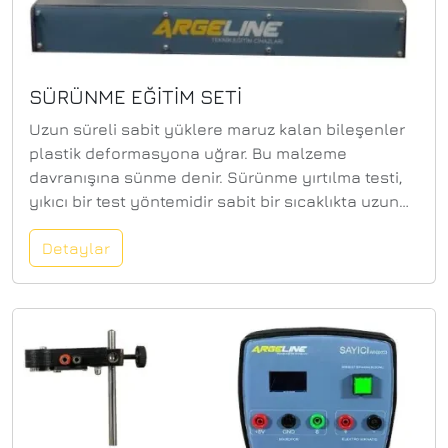
SÜRÜNME EĞİTİM SETİ
Uzun süreli sabit yüklere maruz kalan bileşenler
plastik deformasyona uğrar. Bu malzeme
davranışına sünme denir. Sürünme yırtılma testi,
yıkıcı bir test yöntemidir sabit bir sıcaklıkta uzun
süre maruz kaldıktan sonra malzeme davranışını
Detaylar
belirlemek için kullanılır (oda sıcaklığı ve altı) ve
sabit yük. Eğitim setinde, farklı sürünme hızlarının
aşamaları veya sıcaklığa bağlı
sürünme davranışlar gösterilir. Kolay sabitleme ve
deneysel dizinin tüm aşamaları üründe görülüyor.
Test düzeneğinde, test için hazırlanmış ağırlıklar
ve plastik numuneler bulunmaktadır. Numune,
sabit bir sıcaklıkta sabit bir yüke maruz
bırakılır. şeffaf test odası ve numunenin zaman