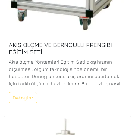
AKIŞ ÖLÇME VE BERNOULLI PRENSİBİ
EĞİTİM SETİ
Akış ölçme Yöntemleri Eğitim Seti akış hızının
ölçülmesi, ölçüm teknolojisinde önemli bir
husustur. Deney ünitesi, akış oranını belirlemek
için farklı ölçüm cihazları içerir. Bu cihazlar, nasıl
çalıştıklarını ve işlediklerini görselleştirmek için
Detaylar
şeffaf kasalarla tasarlanmıştır. Venturi
nozulundaki veya orifis plakalı debi ölçer ve
ölçüm nozulundaki basınç dağılımını belirlemek
için altı tüplü manometre kullanılır. Toplam basınç
bir Pitot tüpü ile ölçülür.