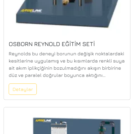
OSBORN REYNOLD EĞİTİM SETİ
Reynolds bu deneyi borunun değişik noktalardaki
kesitlerine uygulamış ve bu kısımlarda renkli suya
ait akım iplikçiğinin bozulmadığını akışın birbirine
düz ve paralel doğrular boyunca aktığını
görmüştür. Akışkanın akım hızı arttırıldığında, hızın
Detaylar
belirli bir değerinden sonra renkli suya ait akım
iplikçiğinin ortadan kalktığı ve bütün su kütlesinin
renklendiği görülmüştür. Diğer bir ifadeyle yüksek
akış hızlarında, suyu meydana getiren parçacıklar
borunun ekseni boyunca birbirine paralel hareket
etmeyip, boru içerisinde radyal doğrultuda da
hareket etmeye başlar ve böylece tam bir