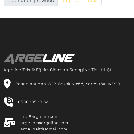
pagination.previous
pagination.next
Argeline Teknik Eğitim Cihazları Sanayi ve Tic. Ltd. Şti.
Paşaalanı Mah. 392. Sokak No:56, Karesi/BALIKESİR
0530 185 18 64
info@argeline.com
argeline@argeline.com
argelineltd@gmail.com