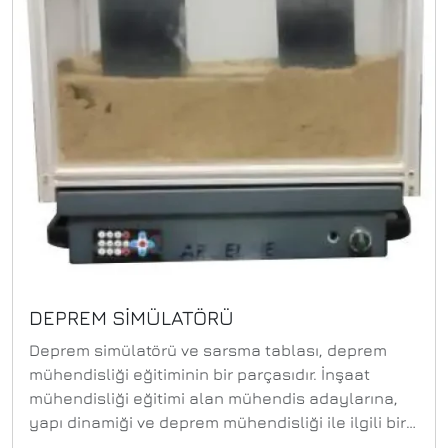
basınçları belirlemek için basınç ölçüm noktaları
ile donatılmıştır. Basınçlar altı borulu
manometrede görüntülenir. Toplam basınç, pitot
tüpü ile ölçülür ve başka bir tek tüplü
manometrede görüntülenir.
DEPREM SİMÜLATÖRÜ
Deprem simülatörü ve sarsma tablası, deprem
mühendisliği eğitiminin bir parçasıdır. İnşaat
mühendisliği eğitimi alan mühendis adaylarına,
yapı dinamiği ve deprem mühendisliği ile ilgili bir
takım kavramların öğretilmesinde, sarsma tablası