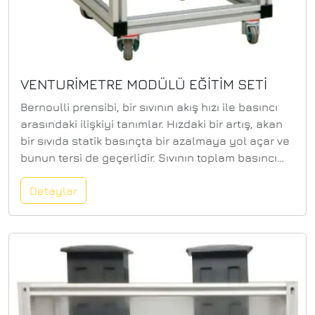
VENTURİMETRE MODÜLÜ EĞİTİM SETİ
Bernoulli prensibi, bir sıvının akış hızı ile basıncı
arasındaki ilişkiyi tanımlar. Hızdaki bir artış, akan
bir sıvıda statik basınçta bir azalmaya yol açar ve
bunun tersi de geçerlidir. Sıvının toplam basıncı
sabit kalır. Bernoulli denklemi, akış enerjisinin
Detaylar
korunumu ilkesi olarak da bilinir.Hidrolik tank ile
modüler çalışacak şekilde tasarlanmıştır. Deney
ünitesi, toplam basıncı ölçmek için şeffaf bir
Venturi nozulu ve hareketli bir Pitot tüpü içeren bir
boru bölümü içerir. Pitot tüpü, eksenel olarak yer
değiştirdiği Venturi nozulunun içinde bulunur. Pitot
tüpünün konumu, Venturi nozulun şeffaf ön
panelinden gözlemlenebilir.Venturi nozulu, statik