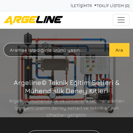
İLETİŞİM
TR
TEKLİF LİSTEM [0]
Ara
Argeline© Teknik Eğitim Setleri &
Mühendislik Deney Kitleri
Argeline, mühendislik ve üniversite laboratuvarları
için yerli üretim deney setleri ve teknik eğitim
cihazları geliştirir.